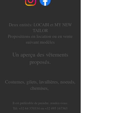
Deux entités: LOCABI et MY NEW
TAILOR
Propositions en location ou en vente
suivant modèles
Un aperçu des vêtements
proposés.
Costumes, gilets, lavallières, noeuds,
chemises,
Il est préférable de prendre rendez-vous.
Tél:
+32 64 370334
ou
+32 495 167363